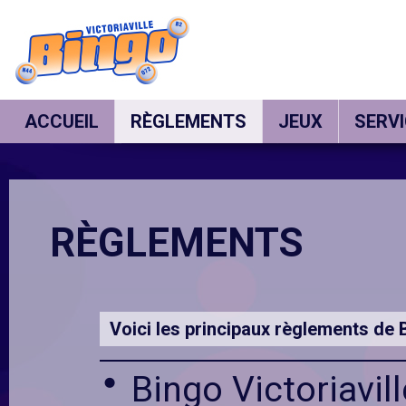
BINGO
VICTORIAVILLE
ACCUEIL
RÈGLEMENTS
JEUX
SERV
RÈGLEMENTS
Voici les principaux règlements de B
Bingo Victoriavil